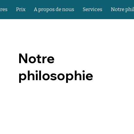
res
Prix
A propos de nous
Services
Notre phi
Notre
philosophie